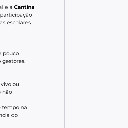
l e a 
Cantina 
participação 
s escolares.  
e pouco 
gestores. 
vivo ou 
e não 
o tempo na 
ncia do 