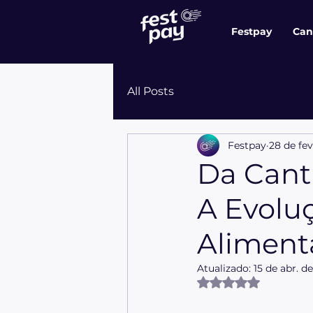
Festpay
Can
All Posts
Festpay
28 de fev
Da Canti
A Evolu
Aliment
Atualizado:
15 de abr. d
Avaliado com NaN