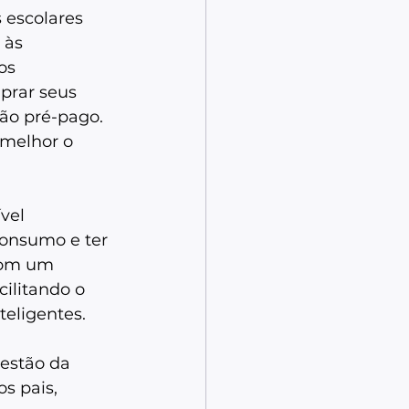
 escolares 
 às 
os 
prar seus 
ão pré-pago. 
 melhor o 
vel 
consumo e ter 
com um 
ilitando o 
eligentes. 
estão da 
 pais, 