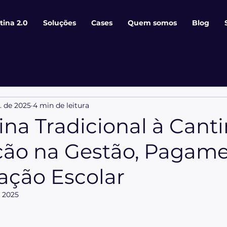
tina 2.0
Soluções
Cases
Quem somos
Blog
. de 2025
4 min de leitura
na Tradicional à Canti
ção na Gestão, Pagame
ação Escolar
e 2025
 de 5 estrelas.