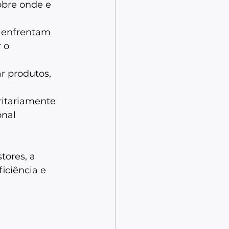
obre onde e 
 enfrentam 
 o 
ar produtos, 
ritariamente 
nal 
tores, a 
iciência e 