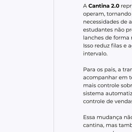
A 
Cantina 2.0
 rep
operam, tornando 
necessidades de al
estudantes não pr
lanches de forma 
Isso reduz filas e
intervalo. 
Para os pais, a tr
acompanhar em temp
mais controle sob
sistema automatiza
controle de vendas
Essa mudança não 
cantina, mas tamb