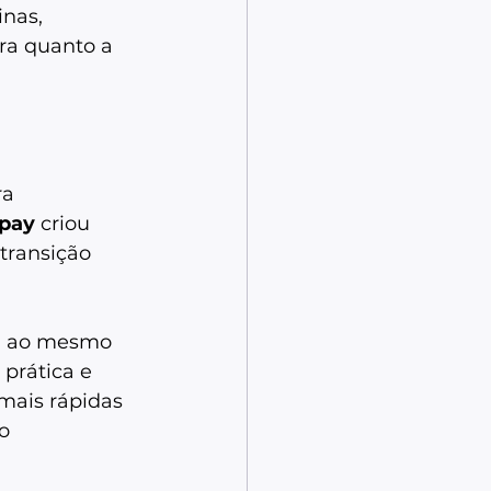
nas, 
ra quanto a 
a 
pay
 criou 
transição 
s, ao mesmo 
prática e 
mais rápidas 
o 