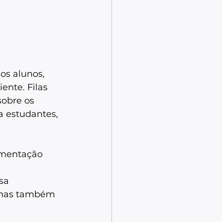
os alunos, 
ente. Filas 
obre os 
 estudantes, 
imentação 
sa 
, mas também 