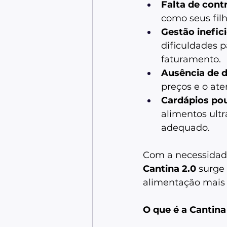
Falta de cont
como seus filh
Gestão inefic
dificuldades p
faturamento. 
Ausência de 
preços e o at
Cardápios pou
alimentos ult
adequado. 
Com a necessidade 
Cantina 2.0
 surge
alimentação mais s
O que é a Cantina