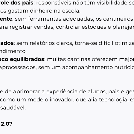
role dos pais
: responsáveis não têm visibilidade s
os gastam dinheiro na escola. 
iente
: sem ferramentas adequadas, os cantineiros
ara registrar vendas, controlar estoques e planejar
dados
: sem relatórios claros, torna-se difícil otimiz
endimento. 
co equilibrados
: muitas cantinas oferecem majo
raprocessados, sem um acompanhamento nutricio
de aprimorar a experiência de alunos, pais e ges
 como um modelo inovador, que alia tecnologia, ef
audável.   
 2.0?