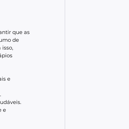
ntir que as 
sumo de 
isso, 
ápios 
is e 
  
dáveis.  
 e 