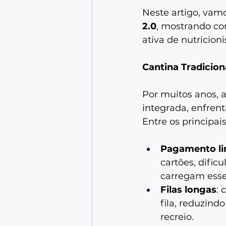
Neste artigo, vamo
2.0
, mostrando co
ativa de nutricion
Cantina Tradicion
Por muitos anos, 
integrada, enfren
Entre os principa
Pagamento li
cartões, dific
carregam esse
Filas longas
: 
fila, reduzind
recreio. 