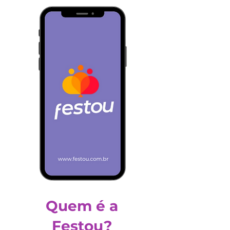
Quem é a
Festou?