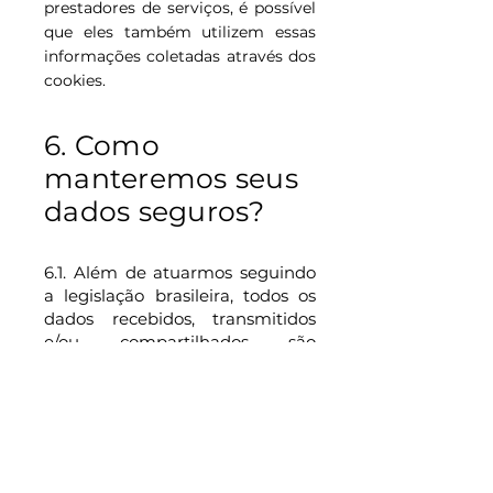
prestadores de serviços, é possível
que eles também utilizem essas
informações coletadas através dos
cookies.
6. Como
manteremos seus
dados seguros?
6.1. Além de atuarmos seguindo
a legislação brasileira, todos os
dados recebidos, transmitidos
e/ou compartilhados são
criptografados e arma
zenad
os
em servidores seguros. Seguimos
todas as normas de segurança,
inclusive as internacionais como a
andarts Councii
,
PCI Security St
que reúne as principais